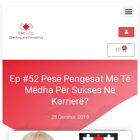
0
€
0
Ep #52 Pesë Pengesat Më Të
Mëdha Për Sukses Në
Karrierë?
28 Qershor, 2019