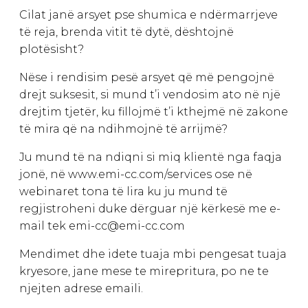
Cilat janë arsyet pse shumica e ndërmarrjeve
të reja, brenda vitit të dytë, dështojnë
plotësisht?
Nëse i rendisim pesë arsyet që më pengojnë
drejt suksesit, si mund t’i vendosim ato në një
drejtim tjetër, ku fillojmë t’i kthejmë në zakone
të mira që na ndihmojnë të arrijmë?
Ju mund të na ndiqni si miq klientë nga faqja
jonë, në www.emi-cc.com/services ose në
webinaret tona të lira ku ju mund të
regjistroheni duke dërguar një kërkesë me e-
mail tek emi-cc@emi-cc.com
Mendimet dhe idete tuaja mbi pengesat tuaja
kryesore, jane mese te mirepritura, po ne te
njejten adrese emaili.