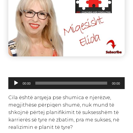
Lojtës
00:00
00:00
Audiosh
Cila është arsyeja pse shumica e njerëzve,
megjithëse përpiqen shumë, nuk mund të
shkojnë përtej planifikimit të suksesshëm të
karrierës së tyre në zbatim, pra me sukses, në
realizimin e planit të tyre?