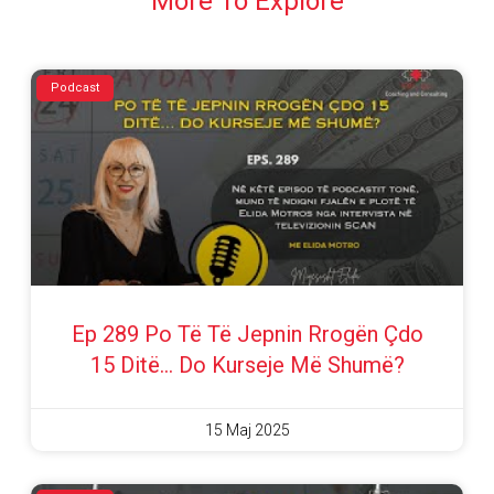
More To Explore
Podcast
Ep 289 Po Të Të Jepnin Rrogën Çdo
15 Ditë… Do Kurseje Më Shumë?
15 Maj 2025