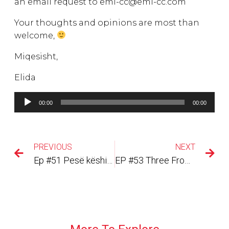
an email request to emi-cc@emi-cc.com
Your thoughts and opinions are most than
welcome,
Miqesisht,
Elida
Lojtës
00:00
00:00
Audiosh
PREVIOUS
NEXT
Ep #51 Pesë këshillat më të mira për sukses në karrierë?
EP #53 Three From Our Best Clients