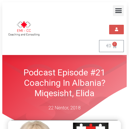
0
€
0
Podcast Episode #21
Coaching In Albania?
Miqesisht, Elida
22 Nëntor, 2018