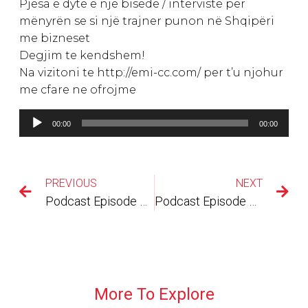
Pjesa e dytë e një bisede / interviste për
mënyrën se si një trajner punon në Shqipëri
me bizneset
Degjim te kendshem!
Na vizitoni te http://emi-cc.com/ per t’u njohur
me cfare ne ofrojme
Lojtës
00:00
00:00
Audiosh
PREVIOUS
NEXT
Podcast Episode #20 Trajner apo Coach? Miqesisht, Elida
Podcast Episode #22 R U Smart with your people? Miqesisht, Elida
More To Explore