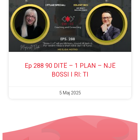
Ep 288 90 DITË – 1 PLAN – NJË
BOSSI I RI: TI
5 Maj 2025