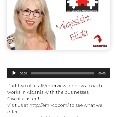
Lojtës
00:00
00:00
Audiosh
Part two of a talk/interview on how a coach
works in Albania with the businesses
Give it a listen!
Visit us at http://emi-cc.com/ to see what we
offer.