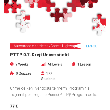
Autostrada e Karrieres /Career 'Highway'
EMI-CC
PTTP 0.7. Drejt Universitetit
9 Weeks
All Levels
1 Lesson
0 Quizzes
177
Students
Urime që keni vendosur të merrni Programin e
Trajnimit per Tregun e Punes(PTTP)! Program qe ka…
77 €