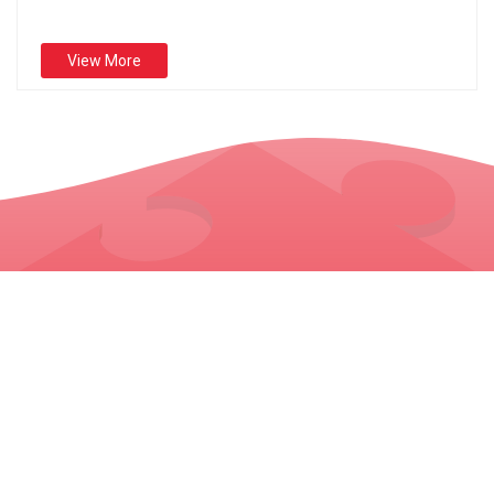
View More
A Jeni Gati Për Të Filluar?
Kaloni Këtë Pyetësor Të Shpejtë Për
Të Parë Se Cili Nga Programet Tona
Eshtë I Duhuri Për Ju
Personal Survey