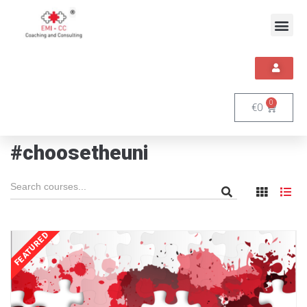
0
€
0
#choosetheuni