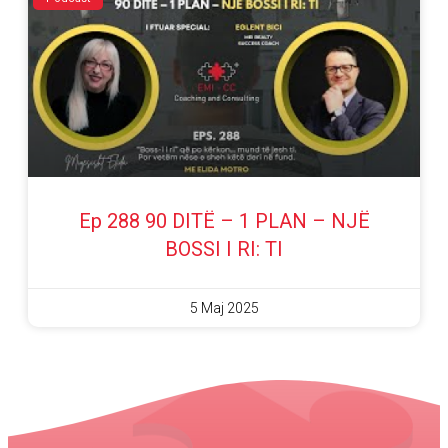
Ep 288 90 DITË – 1 PLAN – NJË
BOSSI I RI: TI
5 Maj 2025