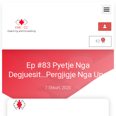
0
€
0
Ep #83 Pyetje Nga
Degjuesit…Pergjigje Nga Une
7 Shkurt, 2020