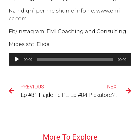
Na ndiqni per me shume info ne: www.emi-
cc.com
Fb/instagram: EMI Coaching and Consulting
Miqesisht, Elida
Lojtës
00:00
00:00
Audiosh
PREVIOUS
NEXT
Ep #81 Hajde Te Punojme Se Bashku…
Ep #84 Pickatore? Pse Dhe Për Kë?
More To Explore