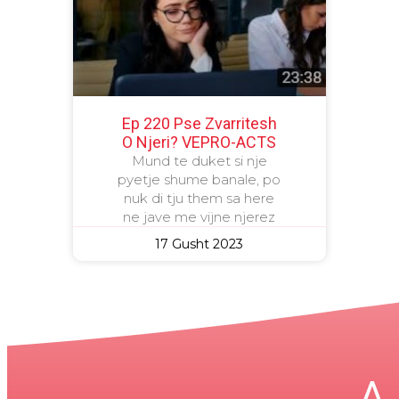
Ep 220 Pse Zvarritesh
O Njeri? VEPRO-ACTS
Mund te duket si nje
pyetje shume banale, po
nuk di tju them sa here
ne jave me vijne njerez
17 Gusht 2023
A 