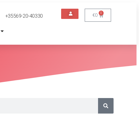
0
€
0
+35569-20-40330