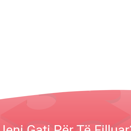
Jeni Gati Për Të Filluar