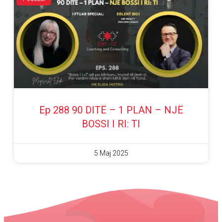
Ep 288 90 DITË – 1 PLAN – NJË
BOSSI I RI: TI
5 Maj 2025