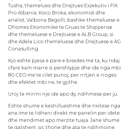
Tusha, themelues dhe Drejtues Exzekutiv i FIX
Pro Albania; Koco Broka, ekonomist dhe
analist, Valbona Begolli, bashke-themeluese e
Dhomes Ekonomike te Gruas te Shqiperise
dhe themeluese e Drejtuese e ALB Group, si
dhe Adela Lico themeluese dhe Drejtuese e AG
Conasulting.
Kjo eshte pjesa e pare e bisedes me ta, ku ndaj
cfare kam marre si pershtypje dhe ide nga mbi
80 CEO me te cilet punoj, per rritjen e rroges
dhe efektet mbi ne, te gjithe.
Uroj te mirrni nje ide apo dy, ndihmese per ju.
Eshte shume e keshillueshme dhe nxitese nga
ana ime te lidheni direkt me panelin per idete
dhe mendimet apo merzite tuaja. Jane shume
te gatshem, sic thone dhe ata te ndihmojne.