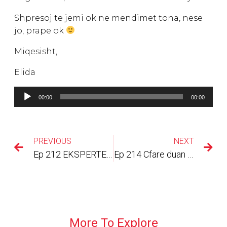
Shpresoj te jemi ok ne mendimet tona, nese
jo, prape ok
Miqesisht,
Elida
Lojtës
00:00
00:00
Audiosh
PREVIOUS
NEXT
Ep 212 EKSPERTET: Rritja e rroges, pse nuk gezon biznesi? ( Pjesa 1)
Ep 214 Cfare duan pronaret dhe cfare duan punonjesit? Fjala te LeaderImpact Albania
More To Explore