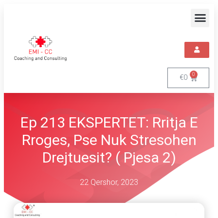
0
€
0
Ep 213 EKSPERTET: Rritja E
Rroges, Pse Nuk Stresohen
Drejtuesit? ( Pjesa 2)
22 Qershor, 2023