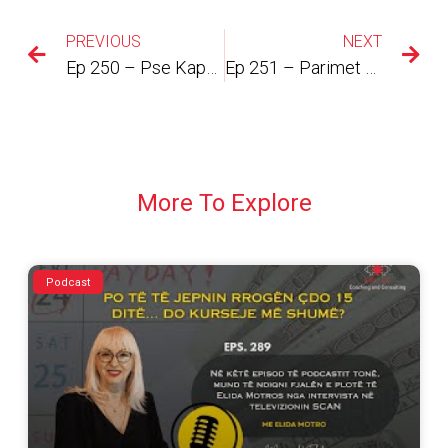
PREVIOUS
NEXT
Ep 250 – Pse Kapela e Pranverës në Natyrë
Ep 251 – Parimet DO/DI dhe ANALYSE/PARALYSE
More To Explore
Podcast