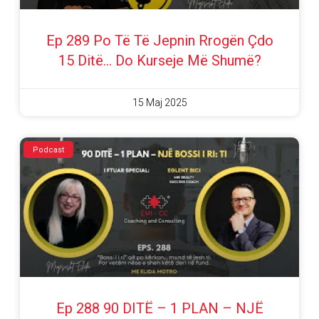
Ep 289 Po Të Të Jepnin Rrogën Çdo
15 Ditë… Do Kurseje Më Shumë?
15 Maj 2025
Podcast
Ep 288 90 DITË – 1 PLAN – NJË