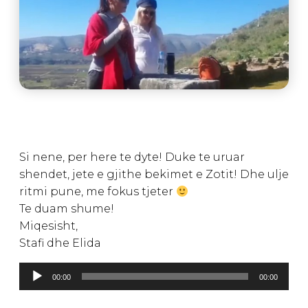
Si nene, per here te dyte! Duke te uruar
shendet, jete e gjithe bekimet e Zotit! Dhe ulje
ritmi pune, me fokus tjeter
Te duam shume!
Miqesisht,
Stafi dhe Elida
Lojtës
00:00
00:00
Audiosh