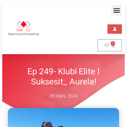
0
€
0
Ep 249- Klubi Elite I
Suksesit_ Aurela!
28 Mars, 2024