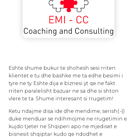
Eshte shume bukur te shohesh sesi rriten
klientet e tu dhe bashke me ta edhe besimi i
tyre ne ty. Eshte dija e biznesi yt qe ne fakt
rriten paralelisht bazuar ne sa dhe si shton
vlere te ta. Shume interesant si rrugetim!
Ketu ndajme disa ide dhe mendime, serish(:-))
duke menduar se ndihmojme ne rrugetimin e
kujdo tjeter ne Shqiperi apo ne mjediset e
bisnesit shqiptar kudo qe ndodhet e