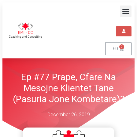
0
€
0
Ep #77 Prape, Cfare Na
Mesojne Klientet Tane
(Pasuria Jone Kombetare)?
December 26, 2019