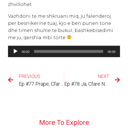
zhvillohet.
Vazhdoni te me shkruani miq, ju falenderoj
per besnikerine tuaj, kjo e ben punen tone
dhe timen shume te bukur, bashkebisedimi
me ju, qershia mbi torte
Audio
00:00
00:00
Player
PREVIOUS
NEXT
Ep #77 Prape, Cfare na Mesojne Klientet Tane (Pasuria Jone Kombetare)?
Ep #78 Ja, Cfare Na Pengon Te Ecim Ne 2020
More To Explore