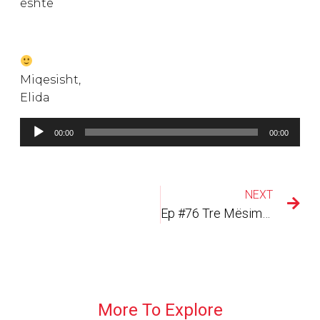
eshte
Miqesisht,
Elida
Audio
00:00
00:00
Player
NEXT
Ep #76 Tre Mësimet më të Mira nga Klientët Tanë në Vite
More To Explore