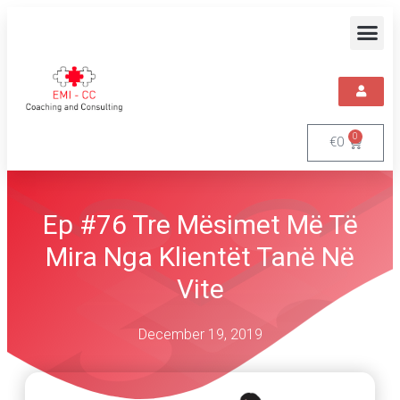
0
€
0
Ep #76 Tre Mësimet Më Të
Mira Nga Klientët Tanë Në
Vite
December 19, 2019