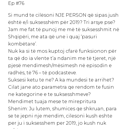
Ep #76
Si mund te cilësoni NJE PERSON që sipas jush
është e/i suksesshëm për 2019? Tri arsye pse?
Jam me fat të punoj me më të suksesshmit në
Shqipëri, me ata që une i quaj ‘pasuri
kombëtare’.
Nuk ka si të mos kuptoj cfarë funksionon për
ta që do ia vlente t’a ndanim me të tjeret, një
pjesë mendimesh/mësimesh në episodin e
radhës, të 76 – të podcasteve.
Suksesi ketu te ne? A ka mundesi te arrihet?
Cilat jane ato parametra qe rendom te fusin
ne kategorine e te suksesshmeve?
Mendimet tuaja mese te mirepritura
Shenim: Ju lutem, shumices qe shkruan, para
se te jepni nje mendim, cilesoni kush eshte
per ju i suksesshem per 2019, jo kush nuk