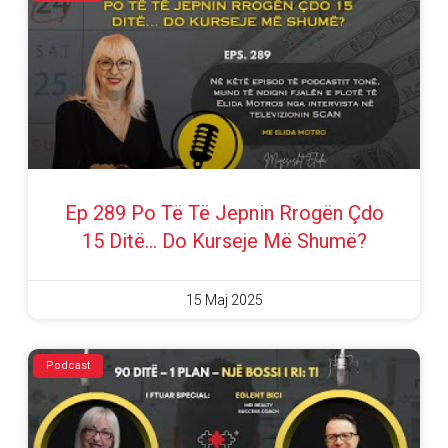
Ep 289 Po Të Të Jepnin Rrogën Çdo
15 Ditë… Do Kurseje Më Shumë?
15 Maj 2025
Podcast