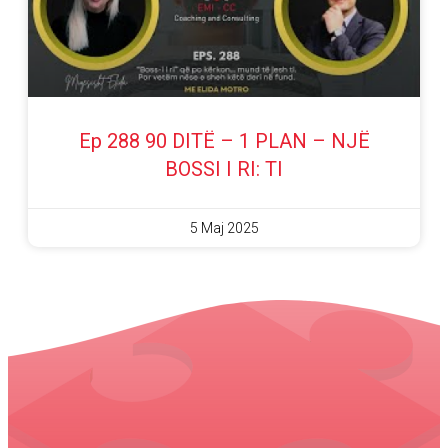
Ep 288 90 DITË – 1 PLAN – NJË
BOSSI I RI: TI
5 Maj 2025