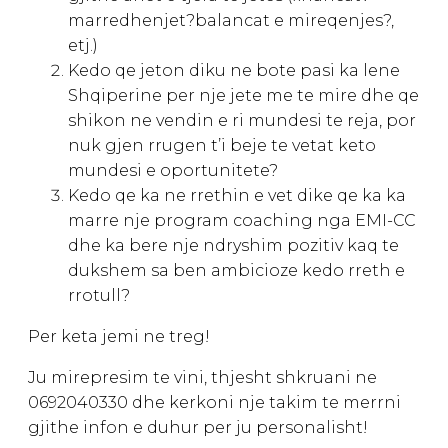
marredhenjet?balancat e mireqenjes?,
etj.)
Kedo qe jeton diku ne bote pasi ka lene
Shqiperine per nje jete me te mire dhe qe
shikon ne vendin e ri mundesi te reja, por
nuk gjen rrugen t’i beje te vetat keto
mundesi e oportunitete?
Kedo qe ka ne rrethin e vet dike qe ka ka
marre nje program coaching nga EMI-CC
dhe ka bere nje ndryshim pozitiv kaq te
dukshem sa ben ambicioze kedo rreth e
rrotull?
Per keta jemi ne treg!
Ju mirepresim te vini, thjesht shkruani ne
0692040330 dhe kerkoni nje takim te merrni
gjithe infon e duhur per ju personalisht!