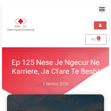
0
€
0
Ep 125 Nese Je Ngecur Ne
Karriere, Ja Cfare Te Besh!
1 Nëntor, 2020