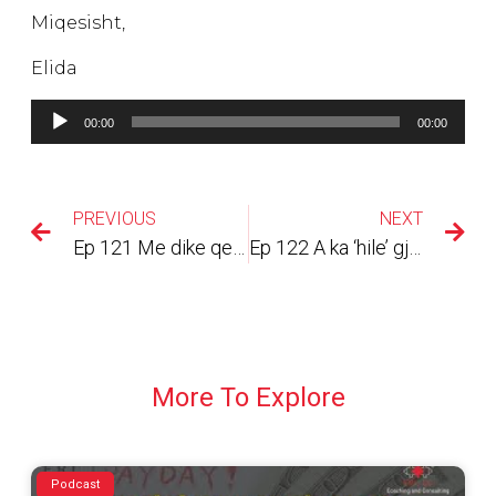
Miqesisht,
Elida
Lojtës
00:00
00:00
Audiosh
PREVIOUS
NEXT
Ep 121 Me dike qe e do jeten!
Ep 122 A ka ‘hile’ gjatë punës online? Sigurisht! Ja 4 prej tyre:
More To Explore
Podcast