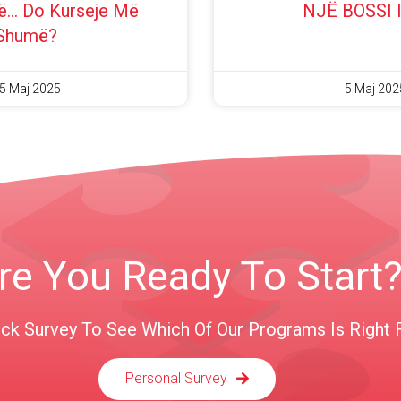
të… Do Kurseje Më
NJË BOSSI I 
Shumë?
5 Maj 2025
5 Maj 202
re You Ready To Start
ick Survey To See Which Of Our Programs Is Right 
Personal Survey