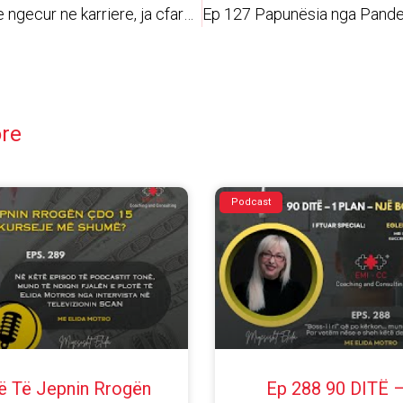
Ep 125 Nese je ngecur ne karriere, ja cfare te besh!
ore
Podcast
ë Të Jepnin Rrogën
Ep 288 90 DITË 