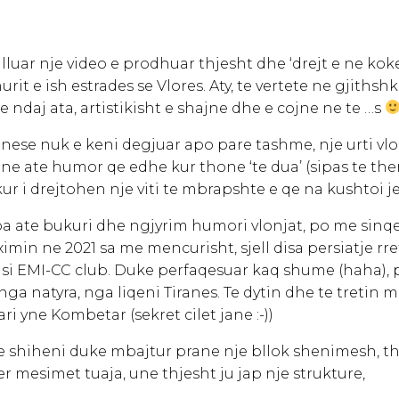
lluar nje video e prodhuar thjesht dhe ‘drejt e ne koke
urit e ish estrades se Vlores. Aty, te vertete ne gjithsh
he ndaj ata, artistikisht e shajne dhe e cojne ne te …s
nese nuk e keni degjuar apo pare tashme, nje urti vlon
ne ate humor qe edhe kur thone ‘te dua’ (sipas te then
kur i drejtohen nje viti te mbrapshte e qe na kushtoi je
pa ate bukuri dhe ngjyrim humori vlonjat, po me sinqe
min ne 2021 sa me mencurisht, sjell disa persiatje rre
 si EMI-CC club. Duke perfaqesuar kaq shume (haha), po
 nga natyra, nga liqeni Tiranes. Te dytin dhe te tretin m
ri yne Kombetar (sekret cilet jane :-))
e shiheni duke mbajtur prane nje bllok shenimesh, th
r mesimet tuaja, une thjesht ju jap nje strukture,