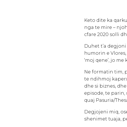
Keto dite ka qarku
nga te mire – njoh
cfare 2020 solli d
Duhet t’a degjoni 
humorin e Vlores, 
‘moj qene’, jo me 
Ne formatin tim, 
te ndihmoj kaperxi
dhe si biznes, dhe
episode, te parin,
quaj Pasuria/Thesa
Degjojeni miq, os
shenimet tuaja, pe