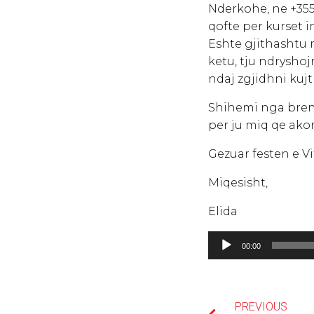
Nderkohe, ne +355
qofte per kurset i
Eshte gjithashtu 
ketu, tju ndryshoj
ndaj zgjidhni kujt 
Shihemi nga bren
per ju miq qe akom
Gezuar festen e Vit
Miqesisht,
Elida
Lojtës
00:00
Audiosh
PREVIOUS