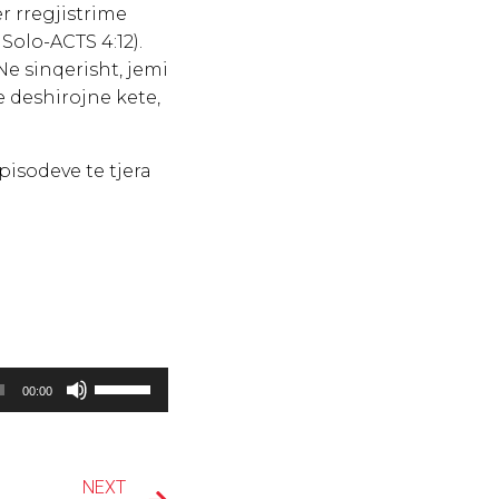
 rregjistrime
Solo-ACTS 4:12).
e sinqerisht, jemi
e deshirojne kete,
sodeve te tjera
Përdorni
00:00
tastet
Shigjetë
Sipër/Poshtë
NEXT
që