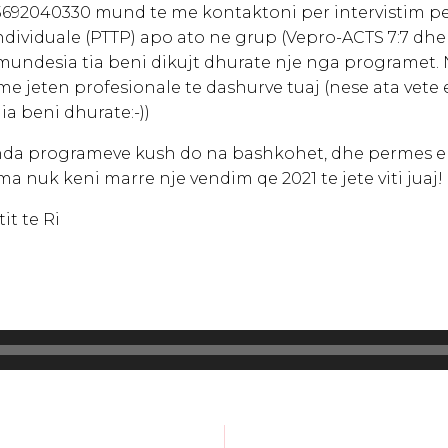
692040330 mund te me kontaktoni per intervistim per
ndividuale (PTTP) apo ato ne grup (Vepro-ACTS 7:7 dhe 
mundesia tia beni dikujt dhurate nje nga programet. N
me jeten profesionale te dashurve tuaj (nese ata vete 
ia beni dhurate:-))
da programeve kush do na bashkohet, dhe permes epi
a nuk keni marre nje vendim qe 2021 te jete viti juaj!
it te Ri