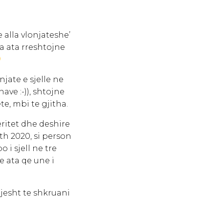
 alla vlonjateshe’
ka ata rreshtojne
jate e sjelle ne
ave :-)), shtojne
te, mbi te gjitha.
ritet dhe deshire
th 2020, si person
 i sjell ne tre
e ata qe une i
jesht te shkruani