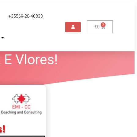
+35569-20-40330
0
€
0
 E Vlores!