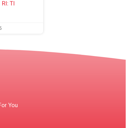
RI: TI
5
?
For You