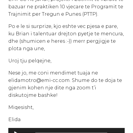
bazuar ne praktiken 10 vjecare te Programit te
Trajnimit per Tregun e Punes (PTTP).
Po e le si surprize, kjo eshte vec pjesa e pare,
ku Brian i talentuar drejton pyetje te mencura,
dhe (shumicen e heres :-)) merr pergjigje te
plota nga une,
Uroj tju pelqejne,
Nese jo, me coni mendimet tuaja ne
elidamotro@emi-cc.com. Shume do te doja te
gjenim kohen nje dite nga zoom t’i
diskutojme bashke!
Miqesisht,
Elida
Lojtës