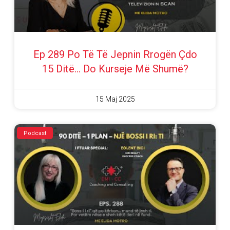
Ep 289 Po Të Të Jepnin Rrogën Çdo
15 Ditë… Do Kurseje Më Shumë?
15 Maj 2025
Podcast