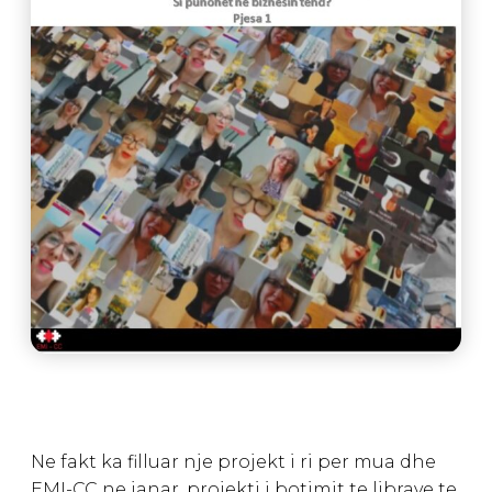
Ne fakt ka filluar nje projekt i ri per mua dhe
EMI-CC ne janar, projekti i botimit te librave te