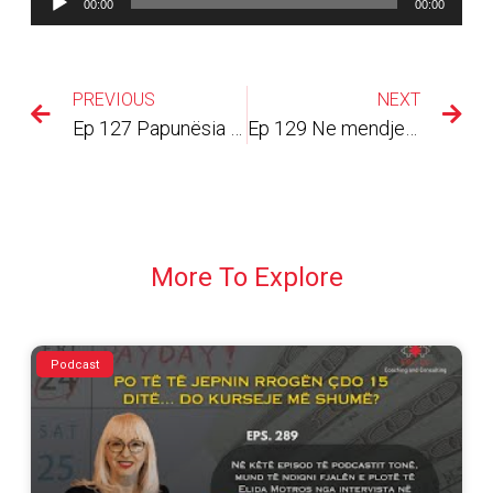
00:00
00:00
Audiosh
PREVIOUS
NEXT
Ep 127 Papunësia nga Pandemia: Ja cfarë i kërkoj qeverisë si Coach/trajnere! Private Public Partnership!
Ep 129 Ne mendjen e nje sipermarresi (pj 2)
More To Explore
Podcast