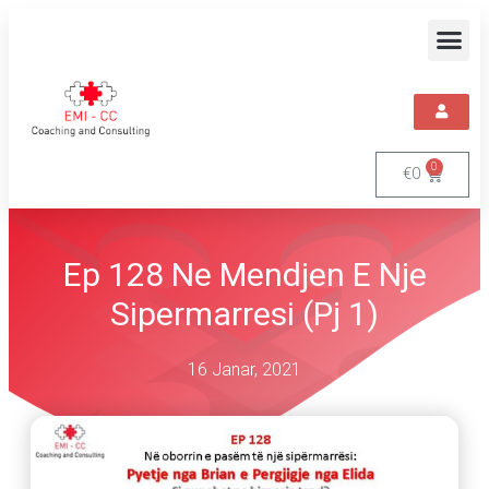
0
€
0
Ep 128 Ne Mendjen E Nje
Sipermarresi (pj 1)
16 Janar, 2021