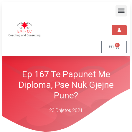
0
€
0
Ep 167 Te Papunet Me
Diploma, Pse Nuk Gjejne
Pune?
23 Dhjetor, 2021