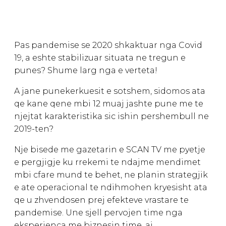
Pas pandemise se 2020 shkaktuar nga Covid
19, a eshte stabilizuar situata ne tregun e
punes? Shume larg nga e verteta!
A jane punekerkuesit e sotshem, sidomos ata
qe kane qene mbi 12 muaj jashte pune me te
njejtat karakteristika sic ishin pershembull ne
2019-ten?
Nje bisede me gazetarin e SCAN TV me pyetje
e pergjigje ku rrekemi te ndajme mendimet
mbi cfare mund te behet, ne planin strategjik
e ate operacional te ndihmohen kryesisht ata
qe u zhvendosen prej efekteve vrastare te
pandemise. Une sjell pervojen time nga
eksperienca me biznesin time, ai,