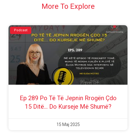
More To Explore
Podcast
Ep 289 Po Të Të Jepnin Rrogën Çdo
15 Ditë… Do Kurseje Më Shumë?
15 Maj 2025