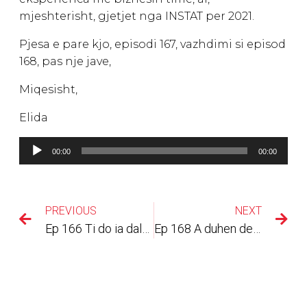
mjeshterisht, gjetjet nga INSTAT per 2021.
Pjesa e pare kjo, episodi 167, vazhdimi si episod
168, pas nje jave,
Miqesisht,
Elida
Lojtës
00:00
00:00
Audiosh
PREVIOUS
NEXT
Ep 166 Ti do ia dalesh! Kur ke deshtuar?
Ep 168 A duhen detyruar ‘te papunet’ te punojne?