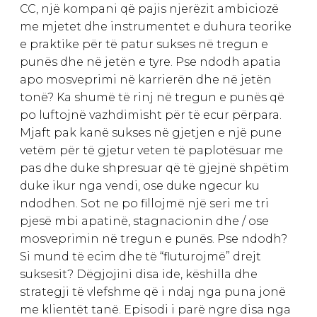
CC, një kompani që pajis njerëzit ambiciozë
me mjetet dhe instrumentet e duhura teorike
e praktike për të patur sukses në tregun e
punës dhe në jetën e tyre. Pse ndodh apatia
apo mosveprimi në karrierën dhe në jetën
tonë? Ka shumë të rinj në tregun e punës që
po luftojnë vazhdimisht për të ecur përpara.
Mjaft pak kanë sukses në gjetjen e një pune
vetëm për të gjetur veten të paplotësuar me
pas dhe duke shpresuar që të gjejnë shpëtim
duke ikur nga vendi, ose duke ngecur ku
ndodhen. Sot ne po fillojmë një seri me tri
pjesë mbi apatinë, stagnacionin dhe / ose
mosveprimin në tregun e punës. Pse ndodh?
Si mund të ecim dhe të “fluturojmë” drejt
suksesit? Dëgjojini disa ide, këshilla dhe
strategji të vlefshme që i ndaj nga puna jonë
me klientët tanë. Episodi i parë ngre disa nga