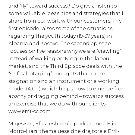
and “fly” toward success? Do give a listen to
some valuable ideas, tips and strategies that I
share from our work with our customers. The
first episode raises some of the situations
regarding the youth today (19-37 years) in
Albania and Kosovo; The second episode
focuses on five reasons why we are “crawling”
instead of walking or flying in the labour
market, and the Third Episode deals with the
“self-sabotaging” thoughts that cause
stagnation and an instrument or a working
model (A.C.T) which helps how to emerge from
apathy or dragging behind – towards success,
an exercise that we do with our clients.
www.emi-cc.com
Miqesisht, Elida është një podcast nga Elida
Motro-Iliazi, themeluese dhe drejtore e EMI-