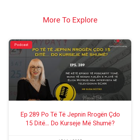
More To Explore
Podcast
Ep 289 Po Të Të Jepnin Rrogën Çdo
15 Ditë… Do Kurseje Më Shumë?