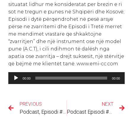
situatat lidhur me konsideratat per brezin e ri
sot ne tregun e punes në Shqipëri dhe Kosovë;
Episodi i dytë përqendrohet në pesë arsye
përse ne zvarritemi dhe Episodi i Tretë merret
me mendimet vrastare qe shkaktojne
“zvarritjen” dhe një instrument ose një model
pune (A.C.T), i cili ndihmon të dalësh nga
apatia ose zvarritja – drejt suksesit, një stërvitje
që bëjmë me klientët tanë. www.emi-cc.com
Lojtës
00:00
00:00
Audiosh
PREVIOUS
NEXT
Podcast, Episodi #1 Puna që do, nuk të vjen në derë, kërkoje! Miqesisht, Elida
Podcast Episodi #3 Puna që do, ja si t’a kërkosh! Miqesisht, Elida