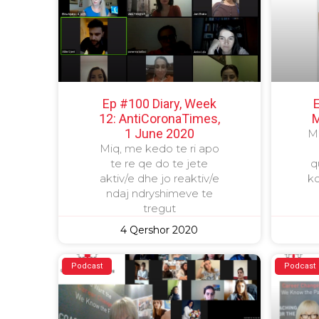
Ep #100 Diary, Week
12: AntiCoronaTimes,
M
1 June 2020
Me
Miq, me kedo te ri apo
te re qe do te jete
q
aktiv/e dhe jo reaktiv/e
ko
ndaj ndryshimeve te
tregut
4 Qershor 2020
Podcast
Podcast