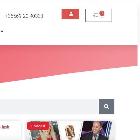
0
€
0
+35569-20-40330
Podcast