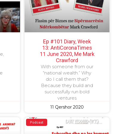
…
Ep #101 Diary, Week
13: AntiCoronaTimes
11 June 2020, Me Mark
e,
Crawford
With someone from our
te
“national wealth.” Why
do I call them that?
Because they build and
successfully run bold
ventures
11 Qershor 2020
Podcast