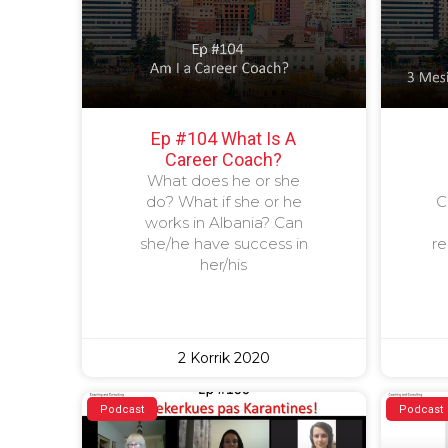
Ep #104 What Is A
Career Coach?
What does he or she
do? What if she or he
C
works in Albania? Can
she/he have success in
r
her/his
2 Korrik 2020
Podcast
Podcast