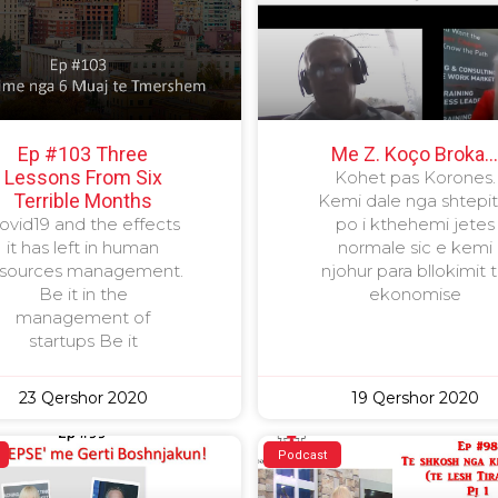
Ep #103 Three
Me Z. Koço Broka
Lessons From Six
Kohet pas Korones.
Terrible Months
Kemi dale nga shtepit
ovid19 and the effects
po i kthehemi jetes
it has left in human
normale sic e kemi
esources management.
njohur para bllokimit 
Be it in the
ekonomise
management of
startups Be it
23 Qershor 2020
19 Qershor 2020
Podcast