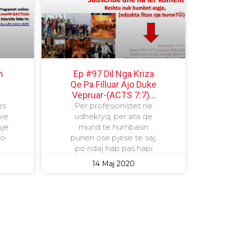
h
Ep #97 Dil Nga Kriza
Qe Pa Filluar Ajo Duke
Vepruar-(ACTS 7:7)…
es
Per profesionistet ne
eve
udhekryq, per ata qe
nje
mund te humbasin
jo
punen ose pjese te saj,
po ndaj hap pas hapi
14 Maj 2020