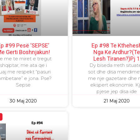
Ep #99 Pesë ‘SEPSE’
Ep #98 Te Kthehes
e Gerti Boshnjakun!
Nga Ke Ardhur?(Te
Lesh Tiranen?)Pj 1
 me te miret e tregut
shqiptar, me ata qe i
Dy biseda rreth situat
uaj me respekt “pasuri
sot dhe disa mendim
mbetare” e jona. Pse?
me nje gazetare dhe 
Sepse
ekspert ekonomie. K
pjese jep disa ide
30 Maj 2020
21 Maj 2020