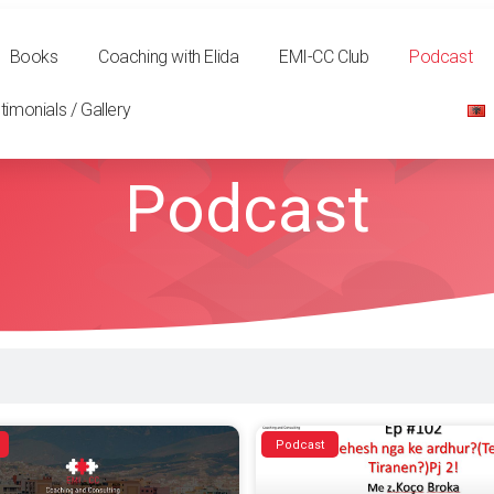
Books
Coaching with Elida
EMI-CC Club
Podcast
timonials / Gallery
Podcast
Podcast