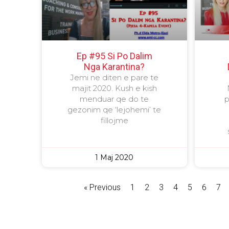
Ep #95 Si Po Dalim
Nga Karantina?
Jemi ne diten e pare te
majit 2020. Kush e kish
menduar qe do te
p
gezonim qe ‘lejohemi’ te
fillojme
1 Maj 2020
« Previous
1
2
3
4
5
6
7