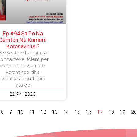
Ep #94 Sa Po Na
Dëmton Në Karrierë
Koronavirusi?
Ne serite e kaluara te
odcasteve, folem per
cfare po na vjen prej
karantines, dhe
specifikisht kush jane
ata qe
22 Prill 2020
8
9
10
11
12
13
14
15
16
17
18
19
20